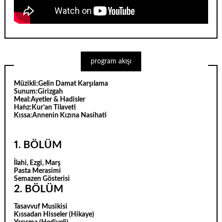
program akışı
Müzikli:
Gelin Damat Karşılama
Sunum:
Girizgah
Meal:
Ayetler & Hadisler
Hafız:
Kur’an Tilaveti
Kıssa:
Annenin Kızına Nasihati
1. BÖLÜM
İlahi, Ezgi, Marş
Pasta Merasimi
Semazen Gösterisi
2. BÖLÜM
Tasavvuf Musikisi
Kıssadan Hisseler (Hikaye)