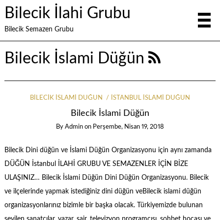
Bilecik İlahi Grubu
Bilecik Semazen Grubu
Bilecik İslami Düğün
BILECIK İSLAMI DÜĞÜN
İSTANBUL İSLAMI DÜĞÜN
Bilecik İslami Düğün
By
Admin
on
Perşembe, Nisan 19, 2018
Bilecik Dini düğün ve İslami Düğün Organizasyonu için aynı zamanda
DÜĞÜN İstanbul İLAHİ GRUBU VE SEMAZENLER İÇİN BİZE
ULAŞINIZ… Bilecik İslami Düğün Dini Düğün Organizasyonu. Bilecik
ve ilçelerinde yapmak istediğiniz dini düğün veBilecik islami düğün
organizasyonlarınız bizimle bir başka olacak. Türkiyemizde bulunan
sevilen sanatçılar, yazar, şair, televizyon programcısı, sohbet hocası ve