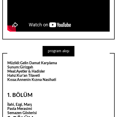
program akışı
Müzikli:
Gelin Damat Karşılama
Sunum:
Girizgah
Meal:
Ayetler & Hadisler
Hafız:
Kur’an Tilaveti
Kıssa:
Annenin Kızına Nasihati
1. BÖLÜM
İlahi, Ezgi, Marş
Pasta Merasimi
Semazen Gösterisi