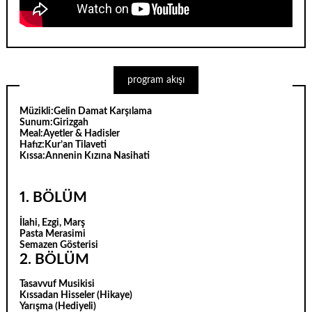
program akışı
Müzikli:
Gelin Damat Karşılama
Sunum:
Girizgah
Meal:
Ayetler & Hadisler
Hafız:
Kur’an Tilaveti
Kıssa:
Annenin Kızına Nasihati
1. BÖLÜM
İlahi, Ezgi, Marş
Pasta Merasimi
Semazen Gösterisi
2. BÖLÜM
Tasavvuf Musikisi
Kıssadan Hisseler (Hikaye)
Yarışma (Hediyeli)