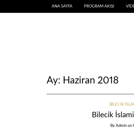
ANA SAYFA
PROGRAM AKIŞI
VİD
Ay:
Haziran 2018
BILECIK İSL
Bilecik İslam
By
Admin
on