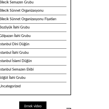
Bilecik Semazen Grubu
Bilecik Sünnet Organizasyonu
Bilecik Sünnet Organizasyonu Fiyatları
Bozöyük İlahi Grubu
Gölpazarı İlahi Grubu
İstanbul Dini Düğün
İstanbul İlahi Grubu
İstanbul İslami Düğün
İstanbul Semazen Ekibi
Söğüt İlahi Grubu
Uncategorized
örnek video