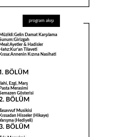
program akışı
Müzikli:
Gelin Damat Karşılama
Sunum:
Girizgah
Meal:
Ayetler & Hadisler
Hafız:
Kur’an Tilaveti
Kıssa:
Annenin Kızına Nasihati
1. BÖLÜM
İlahi, Ezgi, Marş
Pasta Merasimi
Semazen Gösterisi
2. BÖLÜM
Tasavvuf Musikisi
Kıssadan Hisseler (Hikaye)
Yarışma (Hediyeli)
3. BÖLÜM