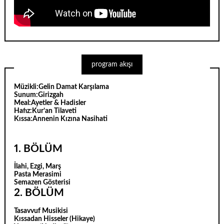
program akışı
Müzikli:
Gelin Damat Karşılama
Sunum:
Girizgah
Meal:
Ayetler & Hadisler
Hafız:
Kur’an Tilaveti
Kıssa:
Annenin Kızına Nasihati
1. BÖLÜM
İlahi, Ezgi, Marş
Pasta Merasimi
Semazen Gösterisi
2. BÖLÜM
Tasavvuf Musikisi
Kıssadan Hisseler (Hikaye)