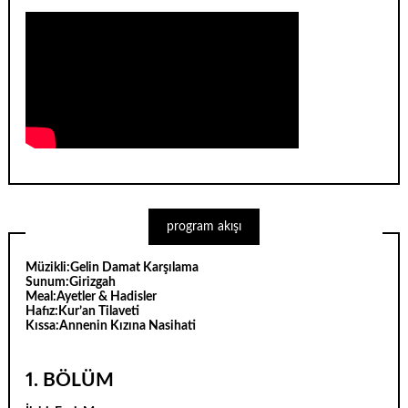
program akışı
Müzikli:
Gelin Damat Karşılama
Sunum:
Girizgah
Meal:
Ayetler & Hadisler
Hafız:
Kur’an Tilaveti
Kıssa:
Annenin Kızına Nasihati
1. BÖLÜM