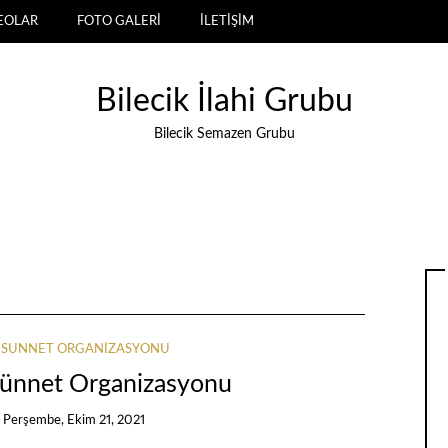
EOLAR
FOTO GALERİ
İLETİŞİM
Bilecik İlahi Grubu
Bilecik Semazen Grubu
MI SÜNNET ORGANIZASYONU
 sünnet Organizasyonu
n
Perşembe, Ekim 21, 2021