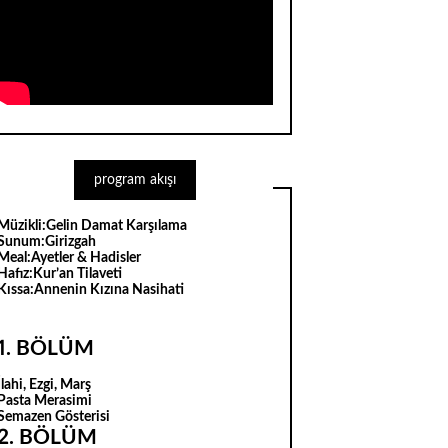
program akışı
Müzikli:
Gelin Damat Karşılama
Sunum:
Girizgah
Meal:
Ayetler & Hadisler
Hafız:
Kur’an Tilaveti
Kıssa:
Annenin Kızına Nasihati
1. BÖLÜM
İlahi, Ezgi, Marş
Pasta Merasimi
Semazen Gösterisi
2. BÖLÜM