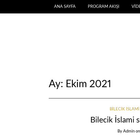
ANA SAYFA
PROGRAM AKIŞI
VİD
Ay:
Ekim 2021
BILECIK İSLA
Bilecik İslami
By
Admin
o