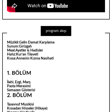
program akışı
Müzikli:
Gelin Damat Karşılama
Sunum:
Girizgah
Meal:
Ayetler & Hadisler
Hafız:
Kur’an Tilaveti
Kıssa:
Annenin Kızına Nasihati
1. BÖLÜM
İlahi, Ezgi, Marş
Pasta Merasimi
Semazen Gösterisi
2. BÖLÜM
Tasavvuf Musikisi
Kıssadan Hisseler (Hikaye)